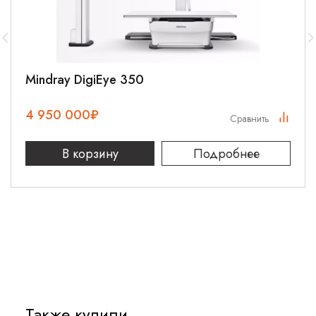
положение (не требует ключа);
Голосовые подсказки по проведению реанимационных
действий на русском языке;
Степень защиты от пыли и влаги IP55;
Mindray DigiEye 350
Функция самотестирования и индикации состояния
дефибриллятора;
4 950 000
₽
Сравнить
Встроенная память с возможностью сохранения
основных данных пациента и параметров
В корзину
Подробнее
дефибриллятора;
Автоматическая настройка громкости в соответствии с
уровнем окружающего шума;
Неперезаряжаемая батарея обеспечивает до 200
разрядов с максимальной энергией 360 Дж или до 300
разрядов с энергией 200 Дж;
Срок службы батареи в режиме ожидания до 5 лет;
Автоматическая отмена разряда при импедансе
Также купили
пацента менее 25 Ом и при импедансе более 300 Ом.