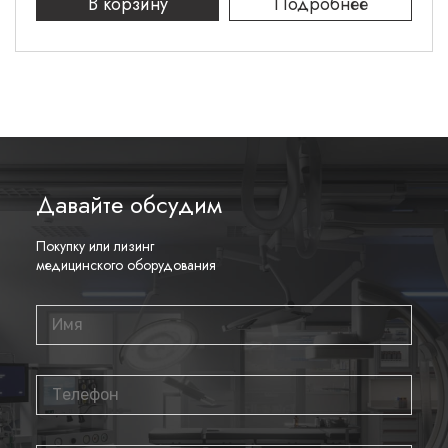
В корзину
Подробнее
10 Дж, 15 Дж, 20 Дж, 30 Дж, 50
- для детей
Дж, 70 Дж, 100 Дж
Диапазон
импеданса
от 25 до 300
пациента, Ом
бифазная усеченная
Давайте обсудим
экспоненциальная кривая с
Форма импульса
автоматической компенсацией в
Покупку или лизинг
зависимости от импеданса
медицинского оборудования
пациента
Тип батареи
неперезаряжаемая
Ёмкость
4200
батареи, мА/ч
Ресурс работы от новой батареи