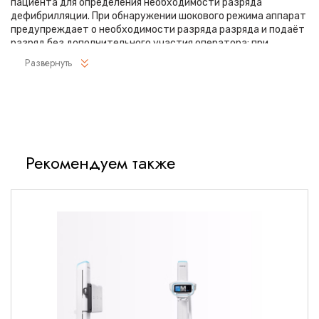
пациента для определения необходимости разряда
дефибрилляции. При обнаружении шокового режима аппарат
предупреждает о необходимости разряда разряда и подаёт
разряд без дополнительного участия оператора; при
обнаружении нешокового ритма дефибриллятор переходит в
Развернуть
режим сердечно-лёгочной реанимации.
Особенности:
ПОЛНОСТЬЮ АВТОМАТИЧЕСКИЙ режим дефибрилляции
без необходимости подтверждения разряда
Рекомендуем также
оператором в случае обнаружения шокового ритма;
Кривая дефибрилляции: бифазная усечённая
экспоненциальная кривая с автоматической
компенсацией в зависимости от импеданса пациента;
Диапазон энергии разряда от 10 до 360 Дж. Энергия
автоматически выставляется в зависимости от типа
пациента и его импеданса (сопротивления);
Возможность использования как для взрослых, так и для
детей. Выбор детского режима осуществляется
переводом переключателя в соответствующее