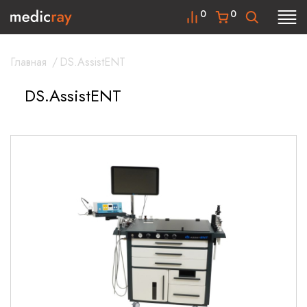
0
0
Главная
/
DS.AssistENT
DS.AssistENT