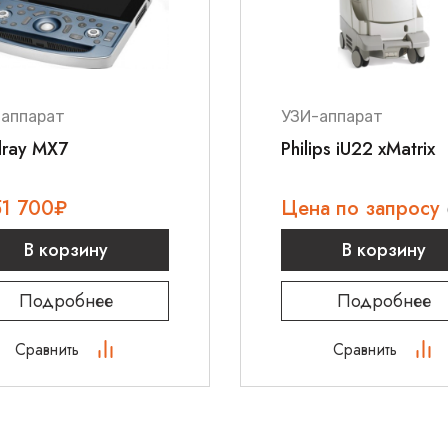
Приобрести
 см
В нашем интернет-м
литров
с полной ко
медицинские издели
-аппарат
УЗИ-аппарат
свяжитесь с нашими
или оставьте заявку
dray MX7
Philips iU22 xMatrix
51 700
₽
Цена по запросу
В корзину
В корзину
Подробнее
Подробнее
Сравнить
Сравнить