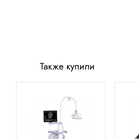
Объем 25 литров для продолжительной тера
Прочный резиновый резервуар с тканевым че
Регулируемая подача кислорода с помощью к
Гигиеничная маска и мундштук в комплекте
Удобные крепления для фиксации
Также купили
Технические параметры
Кислородная подушка
Меридиан 25 литров
имее
характеристики:
Физические параметры
Общий объем: 25 литров
Полезный объем кислорода: 20 литров