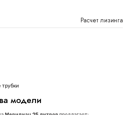
Расчет лизинга
 трубки
ва модели
ка
Меридиан 25 литров
предлагает:
пас кислорода для продолжительной терапии