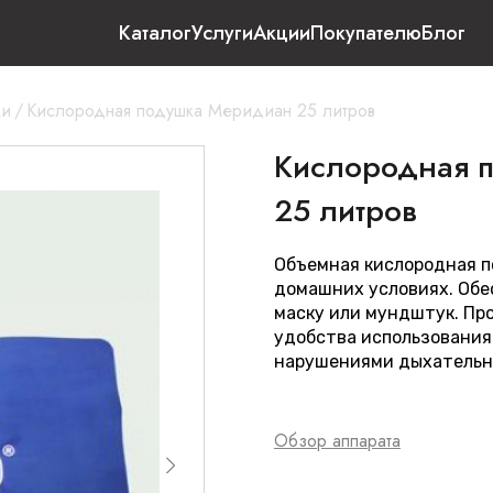
Каталог
Услуги
Акции
Покупателю
Блог
ки
/
Кислородная подушка Меридиан 25 литров
Кислородная 
25 литров
Объемная кислородная п
домашних условиях. Обе
маску или мундштук. Пр
удобства использования
нарушениями дыхательн
Обзор аппарата