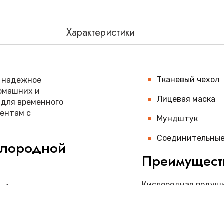
Характеристики
Тканевый чехол
о надежное
омашних и
Лицевая маска
 для временного
иентам с
Мундштук
Соединительные
слородной
Преимущест
Кислородная подуш
и безопасную подачу
Достаточный за