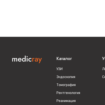
Каталог
У
УЗИ
Л
Эндоскопия
С
Томография
Рентгенология
Реанимация