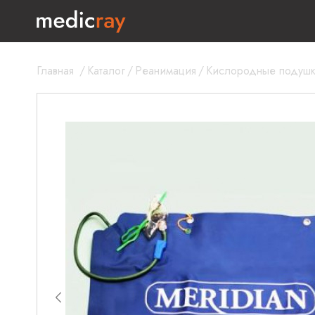
Главная
/
Каталог
/
Реанимация
/
Кислородные подуш