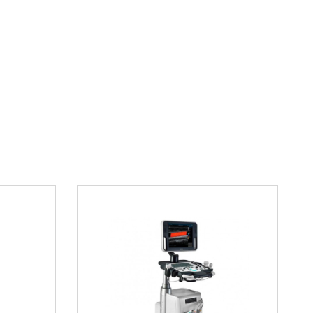
ное использование без специальной подготовки
олговечность конструкции
огократного применения
ребованиям ГОСТ Р 50444-92
именения
ся в различных ситуациях:
родотерапия
при дыхательной недостаточности
осле тяжелых заболеваний
пациентов при транспортировке
поксии у ослабленных больных