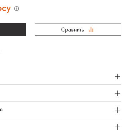
осу
Сравнить
с