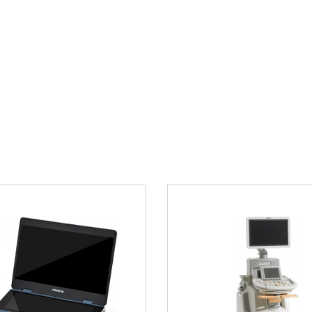
Простое и понят
Надежность и д
пии
Возможность мн
хлом
Соответствие т
лапана
Области пр
Изделие использует
Домашняя кисло
т следующие
Первая помощь 
Реабилитация п
Сопровождение 
Профилактика ги