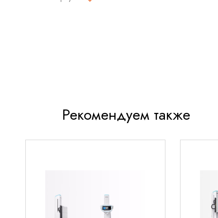
Высокая точность дозирования с минимальн
Удобный интерфейс с сенсорным экраном для
управления
Надежная система защиты от воздушных пуз
Компактный и эргономичный дизайн для удоб
Совместимость с различными типами инфузи
Рекомендуем также
Технические характеристики
Диапазон скоростей инфузии: 0,1–1200 мл/ч
Шаг изменения скорости: 0,1 мл/ч
Объем инфузии: от 1 мл до 9999 мл
ЖК-дисплей с подсветкой для удобного конт
Автономная работа от аккумулятора (до 4 час