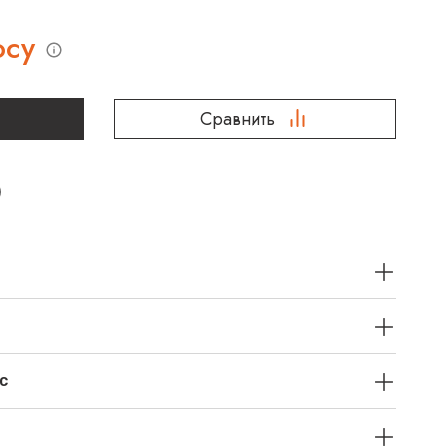
осу
Сравнить
с