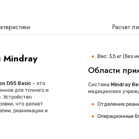
ктеристики
Расчет л
й
Mindray
Вес: 3,5 кг (без
Области при
on DS5 Basic
– это
Система
Mindray Be
нное для точного и
медицинских учрежд
. Устройство
ровки, что делает
Отделения реан
апии, реанимации и
Операционные б
Палаты послеоп