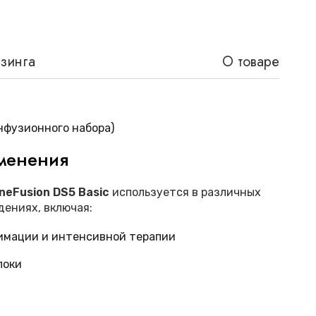
изинга
О товаре
 инфузионного набора)
менения
neFusion DS5 Basic
используется в различных
ениях, включая:
имации и интенсивной терапии
локи
ерационного наблюдения