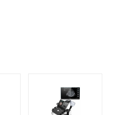
и кардиологические отделения
 выбрать
Mindray BeneFusion
етает в себе инновационные технологии и
чивая безопасность пациента и удобство работы
онала. Система соответствует международным
а и подходит для широкого спектра инфузионных
 BeneFusion DS5 Basic
можно в нашем интернет-
u. Для консультации свяжитесь с нами по
 21 33
или оставьте заявку на сайте.