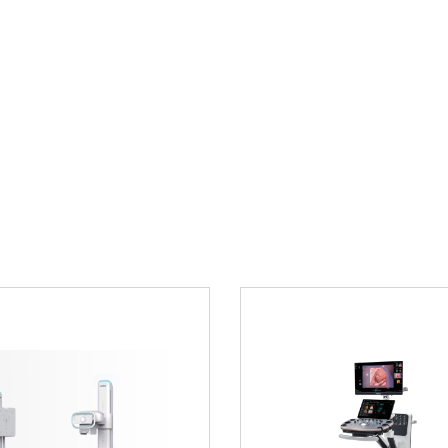
Онкологические 
ой погрешностью
Почему стоит
 простого
DS5 Basic
?
ырей и перегрузки
Это устройство соч
надежность, обеспе
ства использования
медицинского перс
стандартам качеств
онных наборов
процедур.
Где купить?
Приобрести
Mindray
магазине medicray.r
телефону
8 800 700
роля параметров
ов)