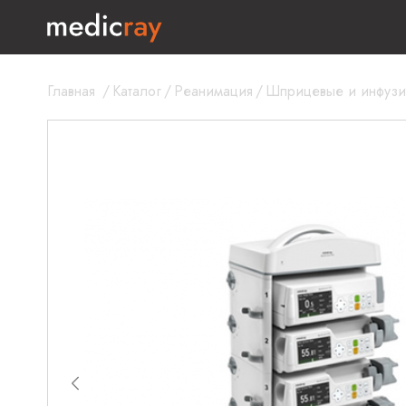
Главная
/
Каталог
/
Реанимация
/
Шприцевые и инфузи