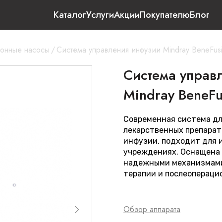
Каталог
Услуги
Акции
Покупателю
Блог
онные насосы
/
Система управления инфузии Mindray BeneFus
Система управ
Mindray BeneFu
Современная система дл
лекарственных препарат
инфузии, подходит для 
учреждениях. Оснащена
надежными механизмами
терапии и послеопераци
Обзор аппарата