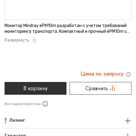
Монитор Mindray ePM10m разработан с учетом требований
мониторинга транспорта. Компактный и прочный ePM10m с
эргономичной ручкой для переноски, несколькими
Развернуть
вариантами монтажа и временем работы от аккумулятора до
6 часов предлагает беспрецедентную мобильность, что
делает его оптимальным выбором для мобильного
мониторинга.
Цена по запросу
В корзину
Сравнить
Все характеристики
Лизинг
Гарантия