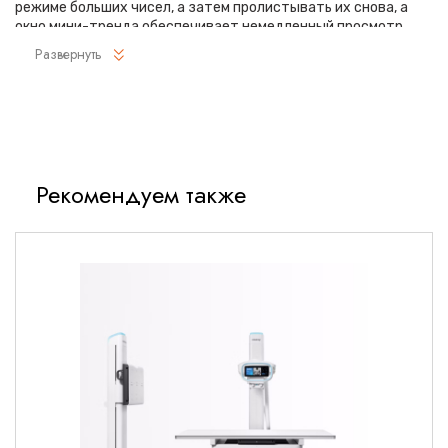
режиме больших чисел, а затем пролистывать их снова, а
окно мини-тренда обеспечивает немедленный просмотр
критически важных данных о пациенте, сглаживая рабочий
Развернуть
процесс в месте оказания медицинской помощи.
EPM 10M и 12M предлагают структуру модуля plug-and-play
для более сложных функций мониторинга, таких как CO
,
2
помогая клиницистам выявлять признаки ухудшения
состояния пациента из-за респираторной
недостаточности. EPM 12M в паре с мультигазовым модулем
Рекомендуем также
ePM автоматически определяет и измеряет вдыхаемые и
просроченные значения O
, CO
, N
O и 5 анестетиков,
2
2
2
обеспечивая компактное, но мощное решение для
мониторинга операционной. Интегрирован в каждый
монитор ePM; ЭКГ в 3 и 5 отведениях, SpO
, НИАД, дыхание и
2
температура, предлагая надежную платформу параметров
для удовлетворения потребностей в условиях
амбулаторной хирургической помощи.
Mindray стремится предоставлять доступные инновации,
которые поддерживают цели наших клиентов в области
ухода за пациентами. В ePM 10M и 12M реализованы
передовые технологии в сочетании с беспрецедентным