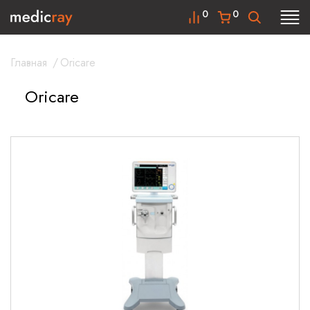
0
0
Главная
/
Oricare
Oricare