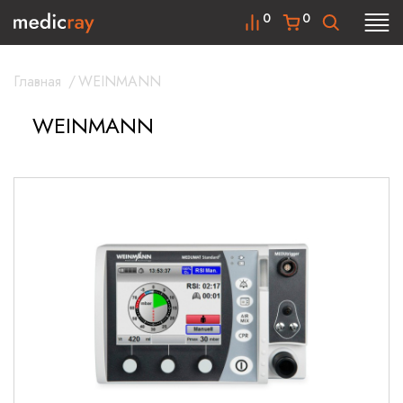
0
0
Главная
/
WEINMANN
WEINMANN