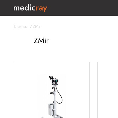
Главная
/
ZMir
ZMir