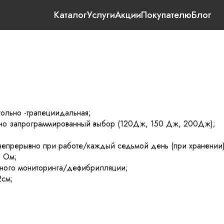
Каталог
Услуги
Акции
Покупателю
Блог
ольно -трапециидальная;
ьно запрограммированный выбор (120Дж, 150 Дж, 200Дж);
непрерывно при работе/каждый седьмой день (при хранении)
0 Ом;
ывного мониторинга/дефибрилляции;
2см;